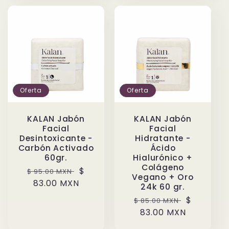
Oferta
Oferta
KALAN Jabón
KALAN Jabón
Facial
Facial
Desintoxicante -
Hidratante -
Carbón Activado
Ácido
60gr.
Hialurónico +
Colágeno
Precio
Precio
$
$ 95.00 MXN
Vegano + Oro
habitual
83.00 MXN
de
24k 60 gr.
oferta
Precio
Precio
$
$ 85.00 MXN
habitual
83.00 MXN
de
oferta