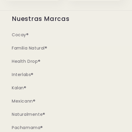
Nuestras Marcas
Cocay®
Familia Natural®
Health Drop®
Interlabs®
Kalan®
Mexicann®
Naturalmente®
Pachamama®