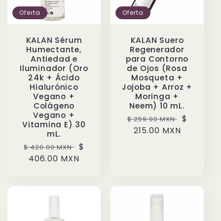
Oferta
Oferta
KALAN Suero
KALAN Sérum
Regenerador
Humectante,
para Contorno
Antiedad e
de Ojos (Rosa
Iluminador (Oro
Mosqueta +
24k + Ácido
Jojoba + Arroz +
Hialurónico
Moringa +
Vegano +
Neem) 10 mL.
Colágeno
Vegano +
Precio
Precio
$
$ 259.00 MXN
Vitamina E) 30
habitual
215.00 MXN
de
mL.
oferta
Precio
Precio
$
$ 420.00 MXN
habitual
406.00 MXN
de
oferta