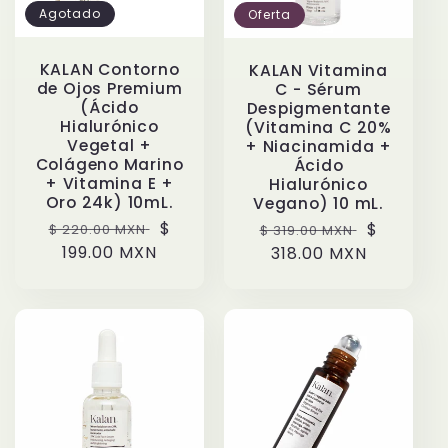
Agotado
Oferta
KALAN Contorno
KALAN Vitamina
de Ojos Premium
C - Sérum
(Ácido
Despigmentante
Hialurónico
(Vitamina C 20%
Vegetal +
+ Niacinamida +
Colágeno Marino
Ácido
+ Vitamina E +
Hialurónico
Oro 24k) 10mL.
Vegano) 10 mL.
Precio
Precio
$
Precio
Precio
$
$ 220.00 MXN
$ 319.00 MXN
habitual
199.00 MXN
de
habitual
318.00 MXN
de
oferta
oferta