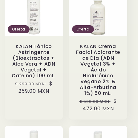
Oferta
Oferta
KALAN Tónico
KALAN Crema
Astringente
Facial Aclarante
(Bioextractos +
de Dia (ADN
Aloe Vera + ADN
Vegetal 3% +
Vegetal +
Ácido
Cafeina) 100 mL.
Hialurónico
Vegano 2% &
Precio
Precio
$
$ 299.00 MXN
Alfa-Arbutina
habitual
259.00 MXN
de
1%) 50 mL.
oferta
Precio
Precio
$
$ 599.00 MXN
habitual
472.00 MXN
de
oferta