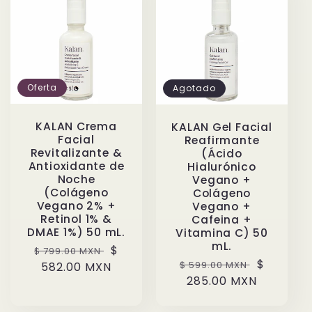
Oferta
Agotado
KALAN Crema
KALAN Gel Facial
Facial
Reafirmante
Revitalizante &
(Ácido
Antioxidante de
Hialurónico
Noche
Vegano +
(Colágeno
Colágeno
Vegano 2% +
Vegano +
Retinol 1% &
Cafeina +
DMAE 1%) 50 mL.
Vitamina C) 50
mL.
Precio
Precio
$
$ 799.00 MXN
Precio
Precio
$
$ 599.00 MXN
habitual
582.00 MXN
de
habitual
285.00 MXN
de
oferta
oferta