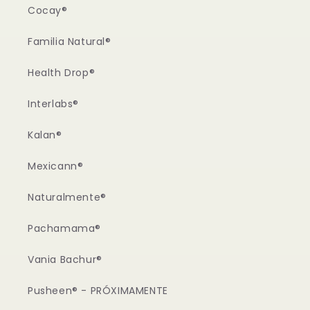
Cocay®
Familia Natural®
Health Drop®
Interlabs®
Kalan®
Mexicann®
Naturalmente®
Pachamama®
Vania Bachur®
Pusheen® - PRÓXIMAMENTE