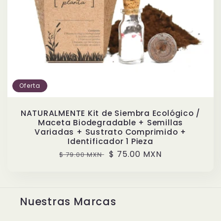
Oferta
NATURALMENTE Kit de Siembra Ecológico /
Maceta Biodegradable + Semillas
Variadas + Sustrato Comprimido +
Identificador 1 Pieza
Precio
Precio
$ 75.00 MXN
$ 79.00 MXN
habitual
de
oferta
Nuestras Marcas