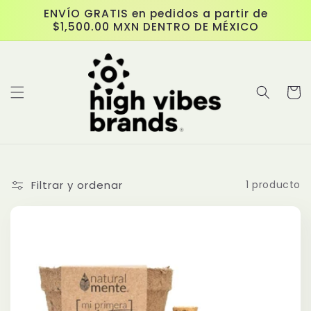
Ir
ENVÍO GRATIS en pedidos a partir de
directamente
$1,500.00 MXN DENTRO DE MÉXICO
al contenido
Carrit
Filtrar y ordenar
1 producto