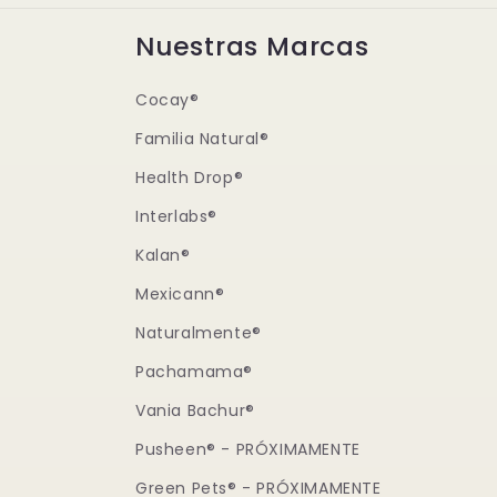
Nuestras Marcas
Cocay®
Familia Natural®
Health Drop®
Interlabs®
Kalan®
Mexicann®
Naturalmente®
Pachamama®
Vania Bachur®
Pusheen® - PRÓXIMAMENTE
Green Pets® - PRÓXIMAMENTE