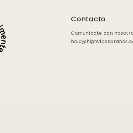
Contacto
Comunícate con nosotro
hola@highvibesbrands.