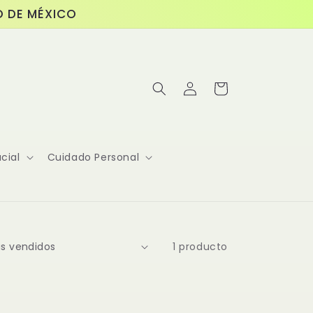
O DE MÉXICO
Iniciar
Carrito
sesión
cial
Cuidado Personal
1 producto