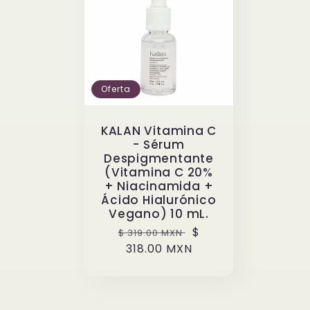
Oferta
KALAN Vitamina C
- Sérum
Despigmentante
(Vitamina C 20%
+ Niacinamida +
Ácido Hialurónico
Vegano) 10 mL.
Precio
Precio
$
$ 319.00 MXN
habitual
318.00 MXN
de
oferta