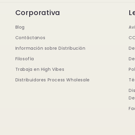
Corporativa
L
Blog
Av
Contáctanos
CO
Información sobre Distribución
De
Filosofía
De
Trabaja en High Vibes
Po
Distribuidores Process Wholesale
Té
Di
De
Fa