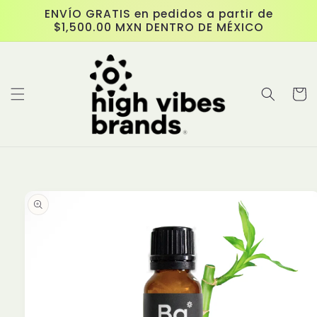
Ir
ENVÍO GRATIS en pedidos a partir de
directamente
$1,500.00 MXN DENTRO DE MÉXICO
al contenido
Carrit
Ir
directamente
a la
información
del producto