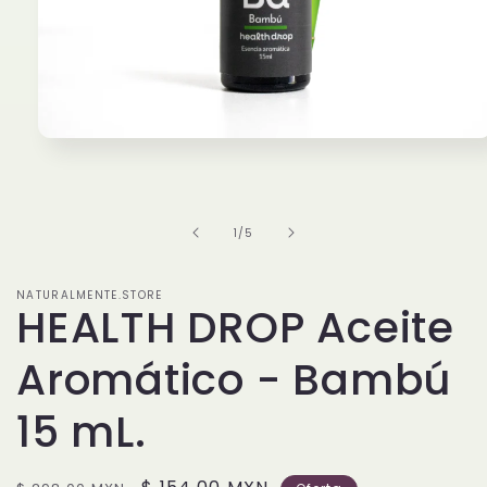
Abrir
elemento
multimedia
1
en
una
de
1
/
5
ventana
modal
NATURALMENTE.STORE
HEALTH DROP Aceite
Aromático - Bambú
15 mL.