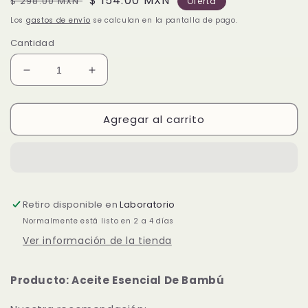
Precio
Precio
$ 154.00 MXN
$ 298.00 MXN
Oferta
habitual
de
Los
gastos de envío
se calculan en la pantalla de pago.
oferta
Cantidad
Reducir
Aumentar
cantidad
cantidad
para
para
Agregar al carrito
HEALTH
HEALTH
DROP
DROP
Aceite
Aceite
Aromático
Aromático
-
-
Bambú
Bambú
Retiro disponible en
Laboratorio
15
15
mL.
mL.
Normalmente está listo en 2 a 4 días
Ver información de la tienda
Producto: Aceite Esencial De Bambú