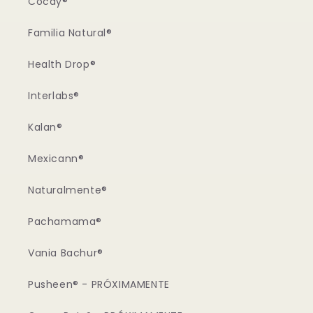
Cocay®
Familia Natural®
Health Drop®
Interlabs®
Kalan®
Mexicann®
Naturalmente®
Pachamama®
Vania Bachur®
Pusheen® - PRÓXIMAMENTE