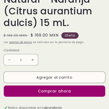
(Citrus aurantium
dulcis) 15 mL.
Precio
Precio
$ 169.00 MXN
$ 199.00 MXN
Oferta
habitual
de
Los
gastos de envío
se calculan en la pantalla de pago.
oferta
Cantidad
Reducir
Aumentar
cantidad
cantidad
para
para
Agregar al carrito
HEALTH
HEALTH
DROP
DROP
AROMATERAPIA
AROMATERAPIA
Comprar ahora
-
-
Aceite
Aceite
Esencial
Esencial
Retiro disponible en
Natural
Natural
Laboratorio