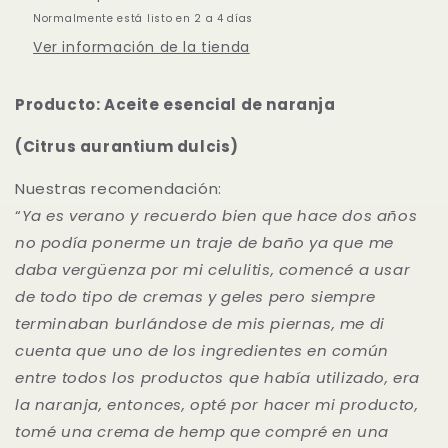
-
-
Normalmente está listo en 2 a 4 días
Naranja
Naranja
Ver información de la tienda
(Citrus
(Citrus
aurantium
aurantium
dulcis)
dulcis)
Producto: Aceite esencial de naranja
15
15
mL.
mL.
(Citrus aurantium dulcis)
Nuestras recomendación:
“
Ya es verano y recuerdo bien que hace dos años
no podía ponerme un traje de baño ya que me
daba vergüenza por mi celulitis, comencé a usar
de todo tipo de cremas y geles pero siempre
terminaban burlándose de mis piernas, me di
cuenta que uno de los ingredientes en común
entre todos los productos que había utilizado, era
la naranja, entonces, opté por hacer mi producto,
tomé una crema de hemp que compré en una