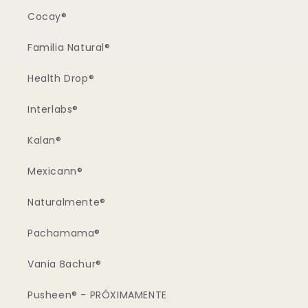
Cocay®
Familia Natural®
Health Drop®
Interlabs®
Kalan®
Mexicann®
Naturalmente®
Pachamama®
Vania Bachur®
Pusheen® - PRÓXIMAMENTE