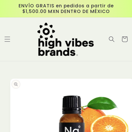
Ir
ENVÍO GRATIS en pedidos a partir de
directamente
$1,500.00 MXN DENTRO DE MÉXICO
al contenido
Carrit
Ir
directamente
a la
información
del producto