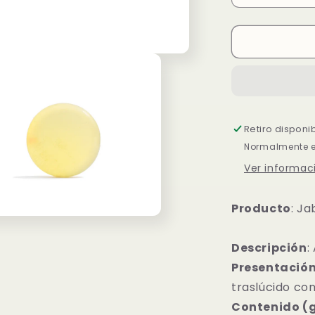
cantidad
para
NATURAL
Jabón
Facial
Tonificante
Hierbabuen
85
Retiro disponi
gr
Normalmente es
Ver informaci
Producto
: Ja
o
dia
Descripción
:
Presentación
traslúcido con
Contenido (g