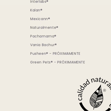
Interlabs®
Kalan®
Mexicann®
Naturalmente®
Pachamama®
Vania Bachur®
Pusheen® - PRÓXIMAMENTE
Green Pets® - PRÓXIMAMENTE