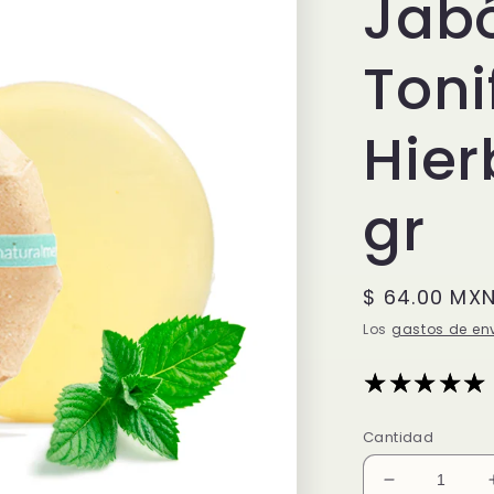
Jabó
Toni
Hie
gr
Precio
$ 64.00 MX
habitual
Los
gastos de en
Cantidad
Reducir