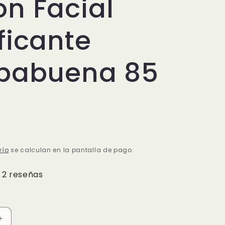
n Facial
ficante
rbabuena 85
N
vío
se calculan en la pantalla de pago.
2 reseñas
Aumentar