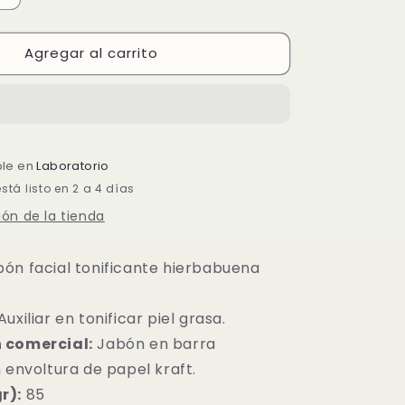
cantidad
para
Agregar al carrito
MENTE
NATURALMENTE
Jabón
Facial
Tonificante
a
Hierbabuena
85
ble en
Laboratorio
gr
tá listo en 2 a 4 días
ón de la tienda
bón facial tonificante hierbabuena
 Auxiliar en tonificar piel grasa.
 comercial:
Jabón en barra
 envoltura de papel kraft.
r):
85