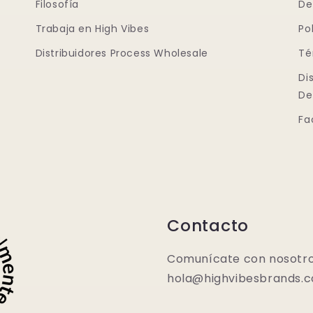
Filosofía
De
Trabaja en High Vibes
Po
Distribuidores Process Wholesale
Té
Di
De
Fa
Contacto
Comunícate con nosotro
hola@highvibesbrands.