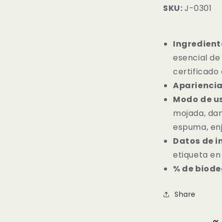
SKU:
J-0301
Ingredient
esencial de
certificado 
Aparienci
Modo de u
mojada, da
espuma, en
Datos de i
etiqueta en
% de biode
Share