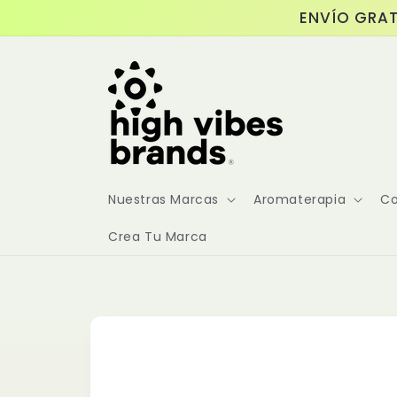
Ir
ENVÍO GRAT
directamente
al contenido
Nuestras Marcas
Aromaterapia
Co
Crea Tu Marca
Ir
directamente
a la
información
del producto