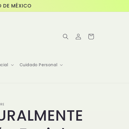
O DE MÉXICO
Iniciar
Carrito
sesión
cial
Cuidado Personal
ORE
URALMENTE