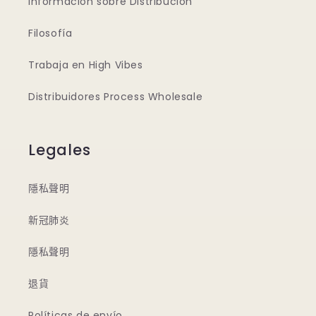
Información sobre Distribución
Filosofía
Trabaja en High Vibes
Distribuidores Process Wholesale
Legales
隱私聲明
新冠肺炎
隱私聲明
退貨
Políticas de envío