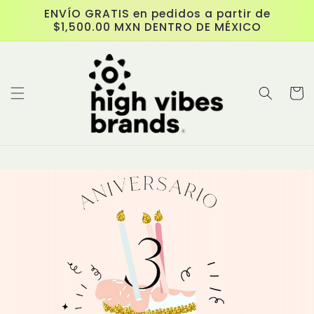
跳至內
ENVÍO GRATIS en pedidos a partir de
容
$1,500.00 MXN DENTRO DE MÉXICO
購
物
車