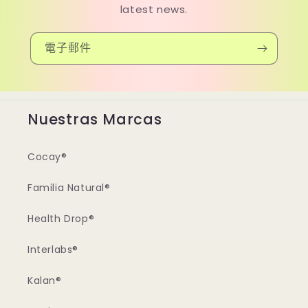
latest news.
電子郵件
Nuestras Marcas
Cocay®
Familia Natural®
Health Drop®
Interlabs®
Kalan®