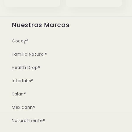
價
價
Nuestras Marcas
Cocay®
Familia Natural®
Health Drop®
Interlabs®
Kalan®
Mexicann®
Naturalmente®