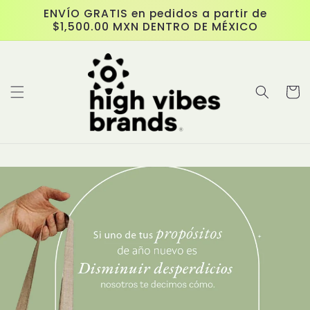
跳至內
ENVÍO GRATIS en pedidos a partir de
容
$1,500.00 MXN DENTRO DE MÉXICO
購
物
車