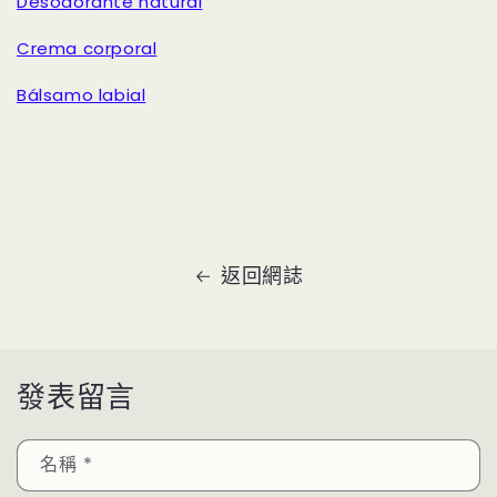
Desodorante natural
Crema corporal
Bálsamo labial
返回網誌
發表留言
名稱
*