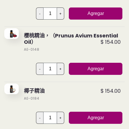
Agregar
-
+
樱桃精油，（Prunus Avium Essential
Oil）
$ 154.00
AE-0148
Agregar
-
+
椰子精油
$ 154.00
AE-0184
Agregar
-
+