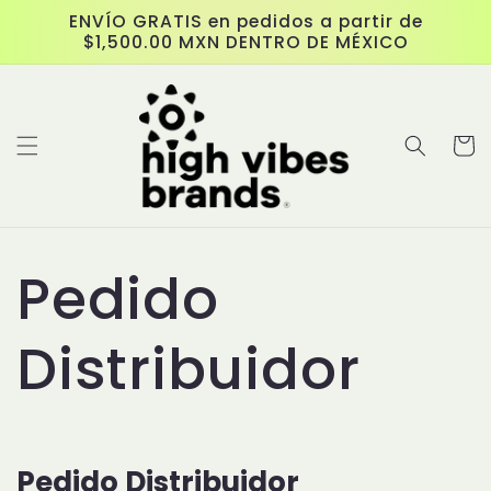
跳至內
ENVÍO GRATIS en pedidos a partir de
容
$1,500.00 MXN DENTRO DE MÉXICO
購
物
車
Pedido
Distribuidor
Pedido Distribuidor