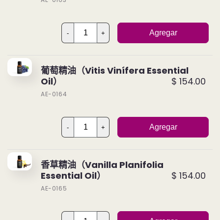
Agregar
-
+
葡萄精油（Vitis Vinífera Essential
Oil）
$ 154.00
AE-0164
Agregar
-
+
香草精油（Vanilla Planifolia
Essential Oil）
$ 154.00
AE-0165