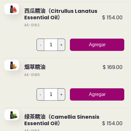
西瓜精油（Citrullus Lanatus
Essential Oil）
$ 154.00
AE-0162
Agregar
-
+
烟草精油
$ 169.00
AE-0185
Agregar
-
+
绿茶精油（Camellia Sinensis
Essential Oil）
$ 154.00
AE-0163