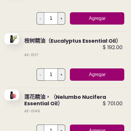
Agregar
-
+
桉树精油（Eucalyptus Essential Oil）
$ 192.00
AE-0117
Agregar
-
+
莲花精油，（Nelumbo Nucifera
Essential Oil）
$ 701.00
AE-0149
Agregar
-
+