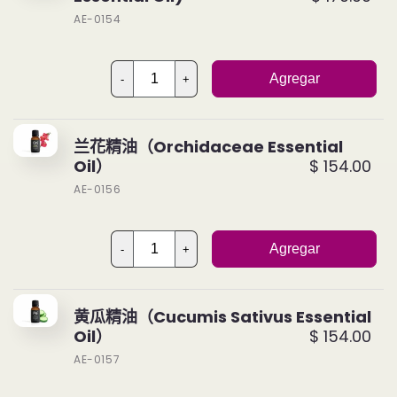
AE-0154
Agregar
-
+
兰花精油（Orchidaceae Essential
Oil）
$ 154.00
AE-0156
Agregar
-
+
黄瓜精油（Cucumis Sativus Essential
Oil）
$ 154.00
AE-0157