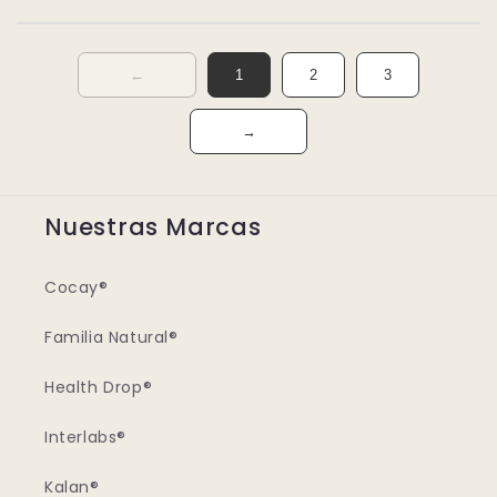
←
1
2
3
→
Nuestras Marcas
Cocay®
Familia Natural®
Health Drop®
Interlabs®
Kalan®