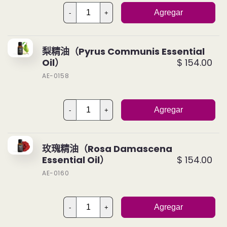
Agregar
-
+
梨精油（Pyrus Communis Essential
Oil）
$ 154.00
AE-0158
Agregar
-
+
玫瑰精油（Rosa Damascena
Essential Oil）
$ 154.00
AE-0160
Agregar
-
+