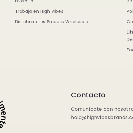
Filosofía
Re
Trabaja en High Vibes
Po
Distribuidores Process Wholesale
Co
Di
De
Fa
Contacto
Comunícate con nosotro
hola@highvibesbrands.