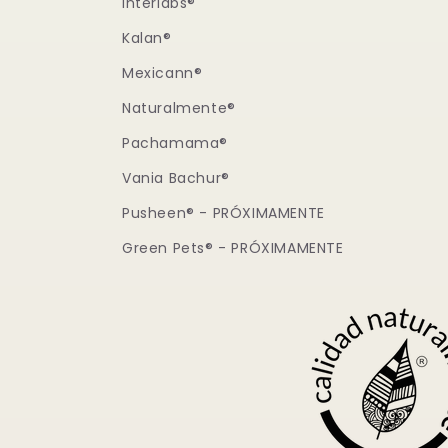
Interlabs®
Kalan®
Mexicann®
Naturalmente®
Pachamama®
Vania Bachur®
Pusheen® - PRÓXIMAMENTE
Green Pets® - PRÓXIMAMENTE