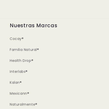
Nuestras Marcas
Cocay®
Familia Natural®
Health Drop®
Interlabs®
Kalan®
Mexicann®
Naturalmente®