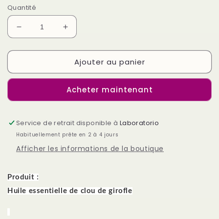
Quantité
Réduire
Augmenter
la
la
quantité
quantité
Ajouter au panier
de
de
Huile
Huile
essentielle
essentielle
Acheter maintenant
de
de
clou
clou
de
de
Service de retrait disponible à
girofle
girofle
Laboratorio
Habituellement prête en 2 à 4 jours
Afficher les informations de la boutique
Produit :
Huile essentielle de clou de girofle