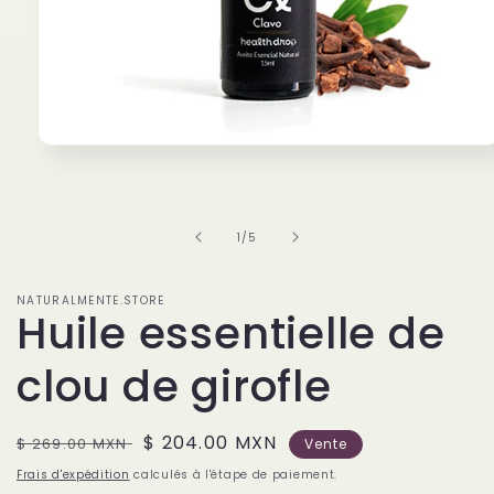
Ouvrir
le
média
1
dans
une
de
1
/
5
fenêtre
modale
NATURALMENTE.STORE
Huile essentielle de
clou de girofle
Prix
Prix
$ 204.00 MXN
$ 269.00 MXN
Vente
habituel
soldé
Frais d'expédition
calculés à l'étape de paiement.