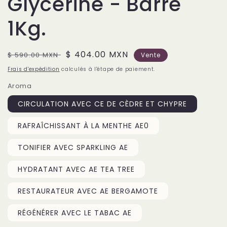
Glycérine - Barre
1Kg.
Prix
Prix
$ 404.00 MXN
$ 590.00 MXN
Vente
habituel
soldé
Frais d'expédition
calculés à l'étape de paiement.
Aroma
CIRCULATION AVEC CE DE CÈDRE ET CHYPRE
RAFRAÎCHISSANT À LA MENTHE AE0
TONIFIER AVEC SPARKLING AE
HYDRATANT AVEC AE TEA TREE
RESTAURATEUR AVEC AE BERGAMOTE
RÉGÉNÉRER AVEC LE TABAC AE