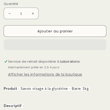
Quantité
Réduire
Augmenter
la
la
quantité
quantité
Ajouter au panier
de
de
Savon
Savon
Visage
Visage
Glycérine
Glycérine
-
-
Barre
Barre
Service de retrait disponible à
Laboratorio
1Kg.
1Kg.
Habituellement prête en 2 à 4 jours
Afficher les informations de la boutique
Produit
: Savon visage à la glycérine - Barre 1kg.
Descriptif
: