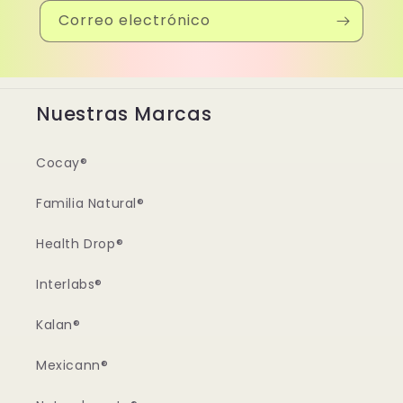
Correo electrónico
Nuestras Marcas
Cocay®
Familia Natural®
Health Drop®
Interlabs®
Kalan®
Mexicann®