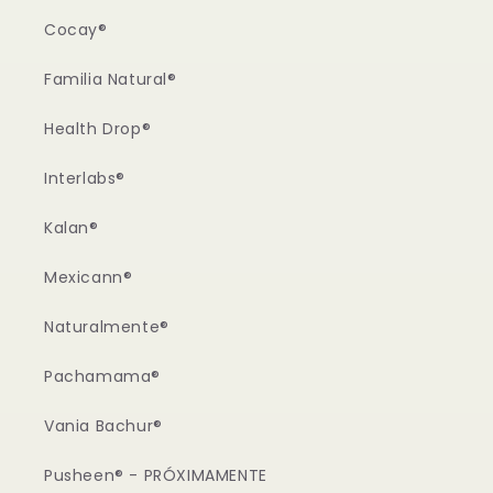
Cocay®
Familia Natural®
Health Drop®
Interlabs®
Kalan®
Mexicann®
Naturalmente®
Pachamama®
Vania Bachur®
Pusheen® - PRÓXIMAMENTE