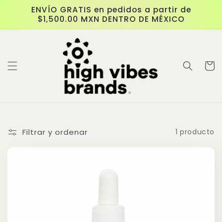
Ir
ENVÍO GRATIS en pedidos a partir de
directamente
$1,500.00 MXN DENTRO DE MÉXICO
al contenido
Carrit
Filtrar y ordenar
1 producto