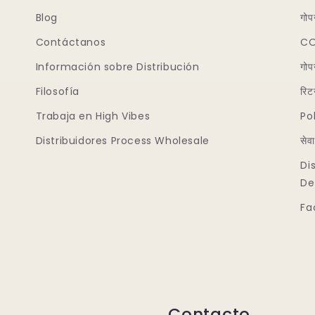
Blog
गोप
Contáctanos
CO
Información sobre Distribución
गोप
Filosofía
रिटर
Trabaja en High Vibes
Po
Distribuidores Process Wholesale
सेवा
Di
De
Fa
Contacto