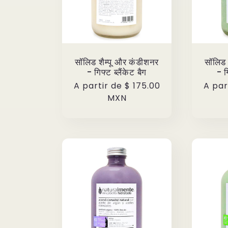
सॉलिड शैम्पू और कंडीशनर
सॉलिड 
- गिफ्ट ब्लैंकेट बैग
- ग
Precio
A partir de
$ 175.00
Preci
A par
habitual
MXN
habit