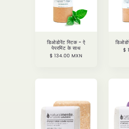
डिओडोरेंट स्टिक - ऐ
डिओडोर
पेपरमिंट के साथ
Pr
$ 
Precio
$ 134.00 MXN
ha
habitual