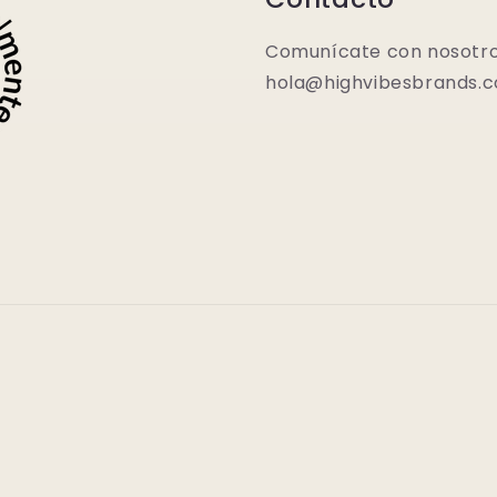
Comunícate con nosotro
hola@highvibesbrands.