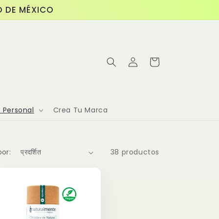
O DE MÉXICO
Iniciar
Carrito
sesión
 Personal
Crea Tu Marca
or:
38 productos