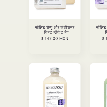
सॉलिड शैम्पू और कंडीशनर
सॉलिड 
- गिफ्ट ब्लैंकेट बैग
- ग
Precio
$ 143.00 MXN
Pr
$ 
habitual
ha