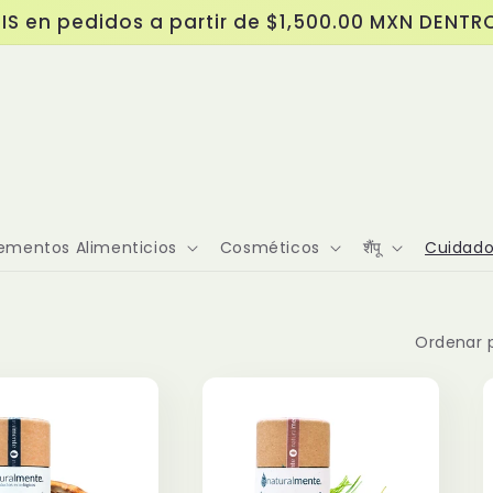
IS en pedidos a partir de $1,500.00 MXN DENTR
mentos Alimenticios
Cosméticos
शैंपू
Cuidado
Ordenar p