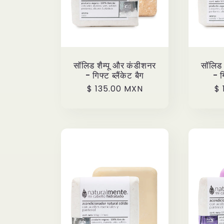
सॉलिड शैम्पू और कंडीशनर
सॉलिड 
- गिफ्ट ब्लैंकेट बैग
- ग
Precio
$ 135.00 MXN
Pr
$ 
habitual
ha