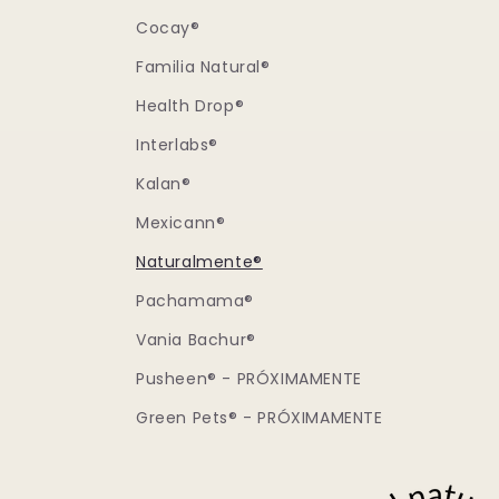
Cocay®
Familia Natural®
Health Drop®
Interlabs®
Kalan®
Mexicann®
Naturalmente®
Pachamama®
Vania Bachur®
Pusheen® - PRÓXIMAMENTE
Green Pets® - PRÓXIMAMENTE