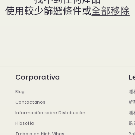
使用較少篩選條件或
全部移除
Corporativa
L
Blog
隱
Contáctanos
新
Información sobre Distribución
隱
Filosofía
退
Trabaja en High Vibes
Po