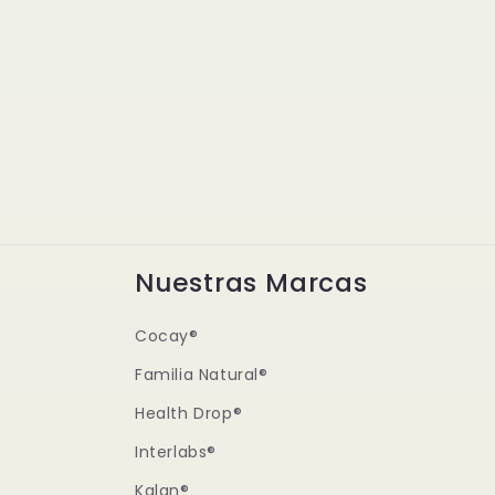
Nuestras Marcas
Cocay®
Familia Natural®
Health Drop®
Interlabs®
Kalan®