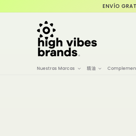
跳至內
ENVÍO GRAT
容
Nuestras Marcas
精油
Complement