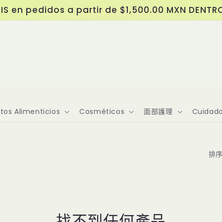
IS en pedidos a partir de $1,500.00 MXN DENTR
os Alimenticios
Cosméticos
面部護理
Cuidado
排
找不到任何產品