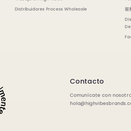
Distribuidores Process Wholesale
服
Di
De
Fa
Contacto
Comunícate con nosotro
hola@highvibesbrands.