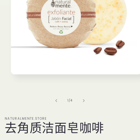
在
強
制
回
/
1
/
4
應
中
開
NATURALMENTE.STORE
啟
去角质洁面皂咖啡
多
媒
體