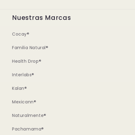
Nuestras Marcas
Cocay®
Familia Natural®
Health Drop®
Interlabs®
Kalan®
Mexicann®
Naturalmente®
Pachamama®