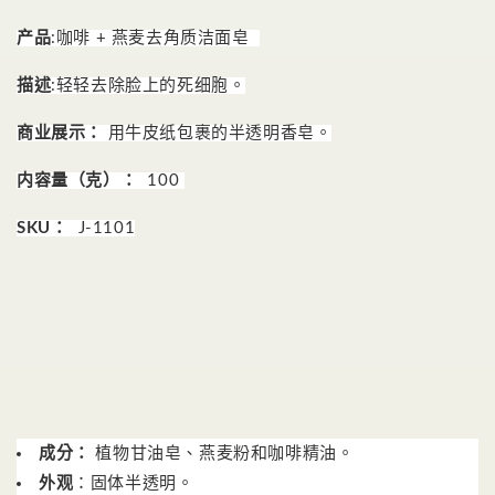
少
加
产品
:
咖啡 + 燕麦去角质洁面皂
描述
:
轻轻去除脸上的死细胞。
商业展示：
用牛皮纸包裹的半透明香皂。
内容量（克）：
100
SKU：
J-1101
成分：
植物甘油皂、燕麦粉和咖啡精油。
外观
：固体半透明。