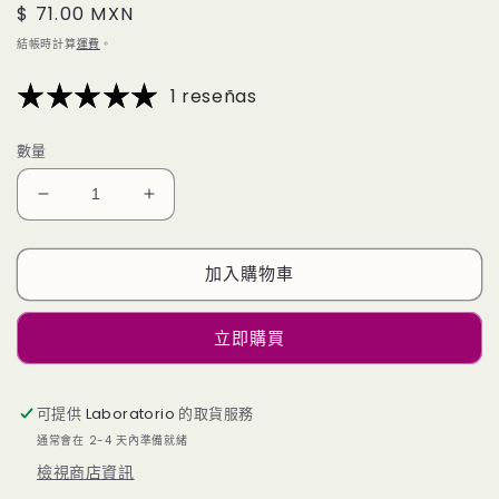
定
$ 71.00 MXN
檔
案
價
結帳時計算
運費
。
1
1 reseñas
數量
去
去
角
角
质
质
加入購物車
洁
洁
面
面
立即購買
皂
皂
咖
咖
啡
啡
可提供
Laboratorio
的取貨服務
數
數
通常會在 2-4 天內準備就緒
量
量
檢視商店資訊
減
增