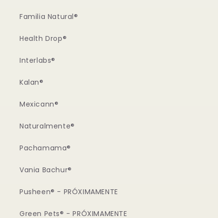
Familia Natural®
Health Drop®
Interlabs®
Kalan®
Mexicann®
Naturalmente®
Pachamama®
Vania Bachur®
Pusheen® - PRÓXIMAMENTE
Green Pets® - PRÓXIMAMENTE