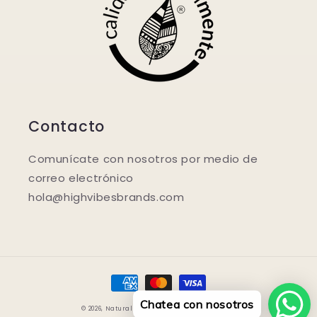
Contacto
Comunícate con nosotros por medio de
correo electrónico
hola@highvibesbrands.com
付
款
Chatea con nosotros
© 2026,
Naturalmente.store
由 Shopify 技術支援
方