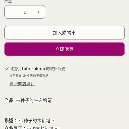
數量
带
带
种
种
子
子
加入購物車
的
的
生
生
立即購買
态
态
铅
铅
笔
笔
可提供
Laboratorio
的取貨服務
數
數
通常會在 2-4 天內準備就緒
量
量
檢視商店資訊
減
增
少
加
产品
: 带种子的生态铅笔
描述
：
带种子的木铅笔。
商业展示：
带胶囊的铅笔。