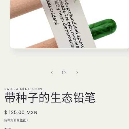
在
強
制
回
/
1
/
4
應
中
開
NATURALMENTE.STORE
啟
带种子的生态铅笔
多
媒
體
定
$ 125.00 MXN
檔
案
價
結帳時計算
運費
。
1