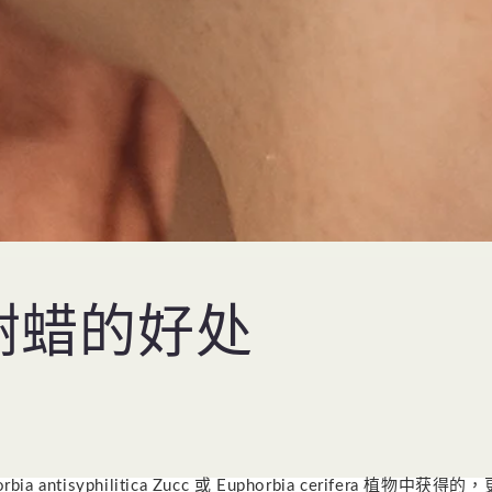
树蜡的好处
ia antisyphilitica Zucc 或 Euphorbia cerifera 植物