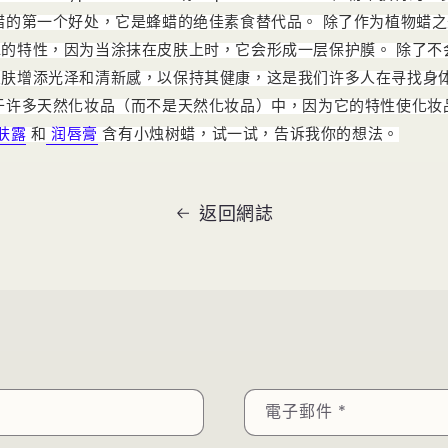
蜡的第一个好处，它是蜂蜡的绝佳素食替代品。
除了作为植物蜡之
水的特性，因为当涂抹在皮肤上时，它会形成一层保护膜。
除了不
皮肤增添光泽和清新感，以保持其健康，这是我们许多人在寻找身
于许多天然化妆品（而不是天然化妆品）中，因为它的特性使化妆
肤露
和
润唇膏
含有小烛树蜡，试一试，告诉我你的想法。
返回網誌
電子郵件
*