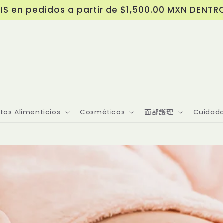
IS en pedidos a partir de $1,500.00 MXN DENTR
os Alimenticios
Cosméticos
面部護理
Cuidado