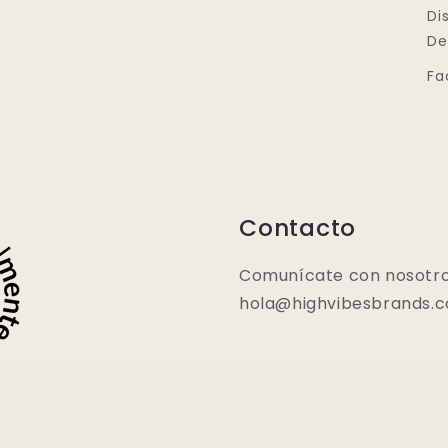
Di
De
Fa
Contacto
Comunícate con nosotro
hola@highvibesbrands.