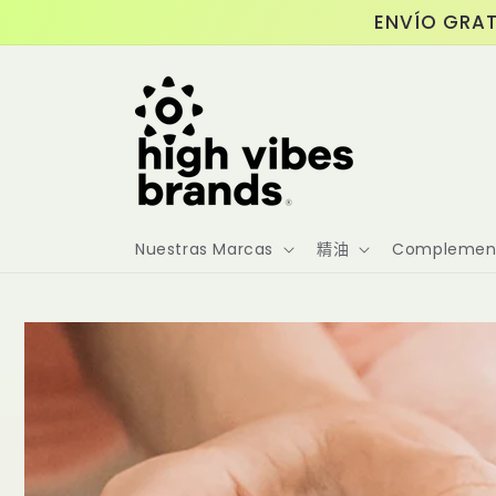
跳至內
ENVÍO GRAT
容
Nuestras Marcas
精油
Complement