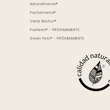
Naturalmente®
Pachamama®
Vania Bachur®
Pusheen® - PRÓXIMAMENTE
Green Pets® - PRÓXIMAMENTE