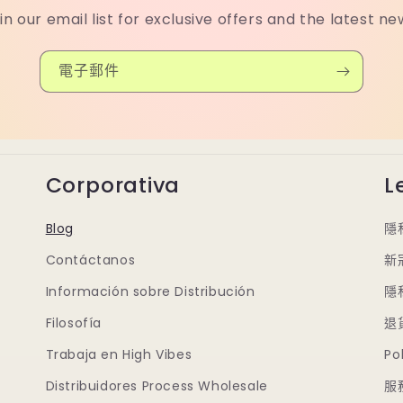
in our email list for exclusive offers and the latest ne
電子郵件
Corporativa
L
Blog
隱
Contáctanos
新
Información sobre Distribución
隱
Filosofía
退
Trabaja en High Vibes
Po
Distribuidores Process Wholesale
服