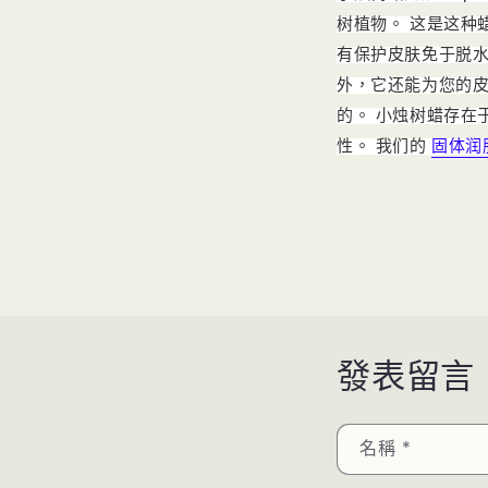
树植物。
这是这种
有保护皮肤免于脱
外，它还能为您的
的。
小烛树蜡存在
性。
我们的
固体润
發表留言
名稱
*