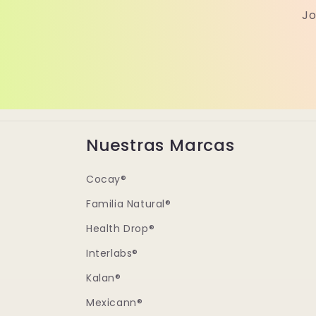
Jo
Nuestras Marcas
Cocay®
Familia Natural®
Health Drop®
Interlabs®
Kalan®
Mexicann®