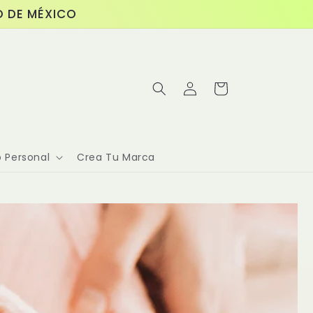
O DE MÉXICO
購
登
物
入
車
 Personal
Crea Tu Marca