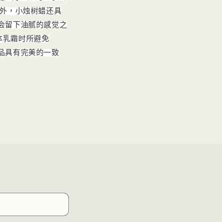
外，小烛树蜡还具
会留下油腻的感觉之
体乳霜时所避免
品具有完美的一致