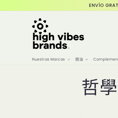
跳至內
ENVÍO GRAT
容
Nuestras Marcas
精油
Complement
哲學 