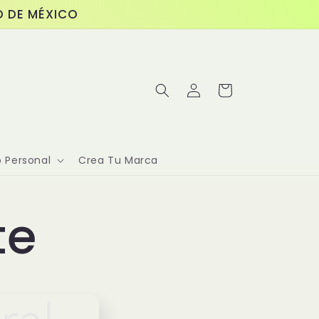
O DE MÉXICO
購
登
物
入
車
 Personal
Crea Tu Marca
te