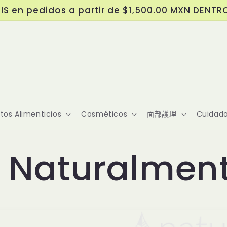
IS en pedidos a partir de $1,500.00 MXN DENTR
os Alimenticios
Cosméticos
面部護理
Cuidado
Naturalmen