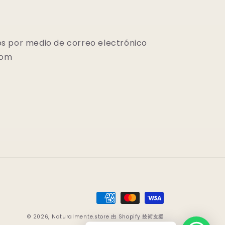
s por medio de correo electrónico
com
付
款
© 2026,
Naturalmente.store
由 Shopify 技術支援