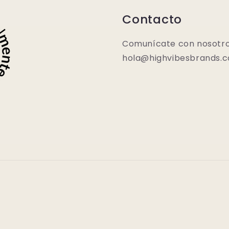
Contacto
Comunícate con nosotro
hola@highvibesbrands.