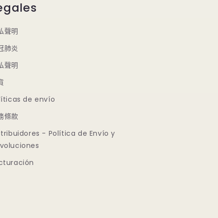
egales
私聲明
冠肺炎
私聲明
貨
líticas de envío
務條款
stribuidores - Política de Envío y
voluciones
cturación