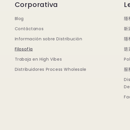
Corporativa
L
Blog
隱
Contáctanos
新
Información sobre Distribución
隱
Filosofía
退
Trabaja en High Vibes
Po
Distribuidores Process Wholesale
服
Di
De
Fa