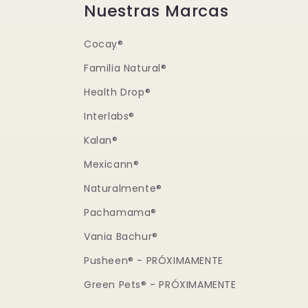
Nuestras Marcas
Cocay®
Familia Natural®
Health Drop®
Interlabs®
Kalan®
Mexicann®
Naturalmente®
Pachamama®
Vania Bachur®
Pusheen® - PRÓXIMAMENTE
Green Pets® - PRÓXIMAMENTE