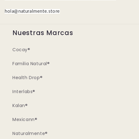
hola@naturalmente.store
Nuestras Marcas
Cocay®
Familia Natural®
Health Drop®
Interlabs®
Kalan®
Mexicann®
Naturalmente®