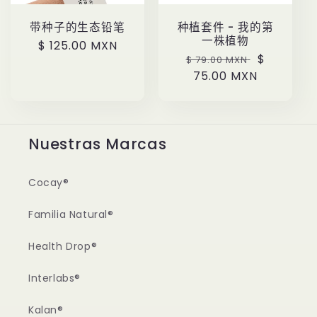
带种子的生态铅笔
种植套件 - 我的第
一株植物
定
$ 125.00 MXN
定
售
$
$ 79.00 MXN
價
價
75.00 MXN
價
Nuestras Marcas
Cocay®
Familia Natural®
Health Drop®
Interlabs®
Kalan®