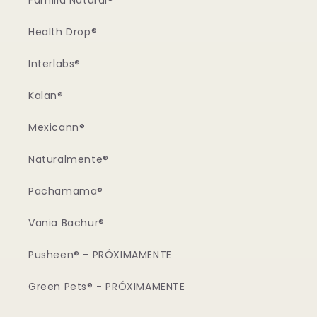
Familia Natural®
Health Drop®
Interlabs®
Kalan®
Mexicann®
Naturalmente®
Pachamama®
Vania Bachur®
Pusheen® - PRÓXIMAMENTE
Green Pets® - PRÓXIMAMENTE