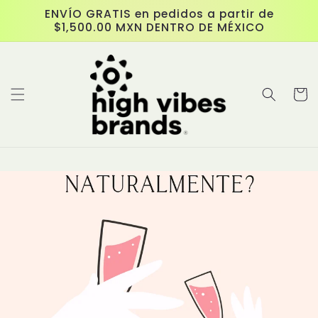
跳至內
ENVÍO GRATIS en pedidos a partir de
容
$1,500.00 MXN DENTRO DE MÉXICO
購
物
車