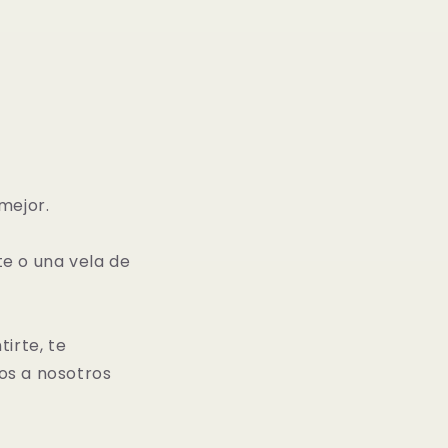
mejor.
te o una vela de
irte, te
os a nosotros