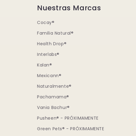
Nuestras Marcas
Cocay®
Familia Natural®
Health Drop®
Interlabs®
Kalan®
Mexicann®
Naturalmente®
Pachamama®
Vania Bachur®
Pusheen® - PRÓXIMAMENTE
Green Pets® - PRÓXIMAMENTE