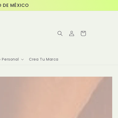
O DE MÉXICO
購
登
物
入
車
 Personal
Crea Tu Marca