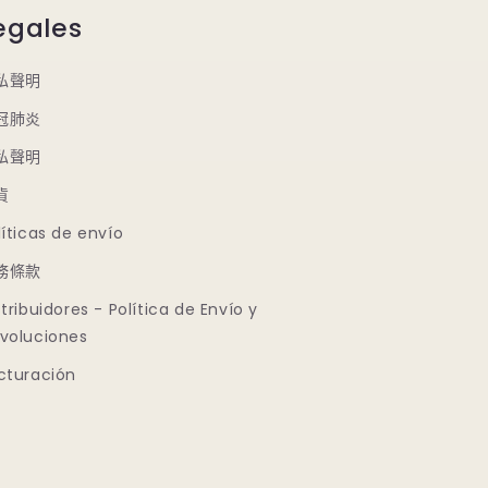
egales
私聲明
冠肺炎
私聲明
貨
líticas de envío
務條款
stribuidores - Política de Envío y
voluciones
cturación