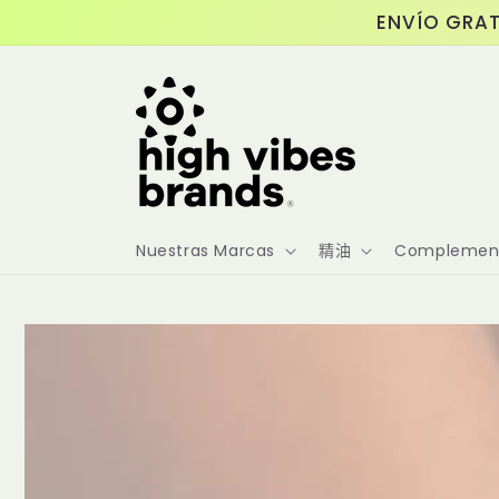
跳至內
ENVÍO GRAT
容
Nuestras Marcas
精油
Complement