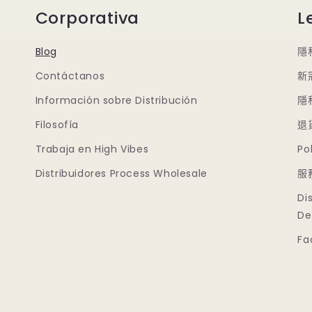
Corporativa
L
Blog
隱
Contáctanos
新
Información sobre Distribución
隱
Filosofía
退
Trabaja en High Vibes
Po
Distribuidores Process Wholesale
服
Di
De
Fa