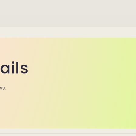
ails
ws.