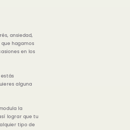
és, ansiedad,
en que hagamos
casiones en los
 estás
uieres alguna
modula la
sí lograr que tu
alquier tipo de