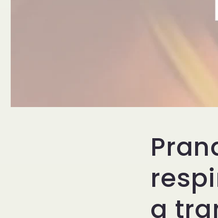
Pran
resp
a tra