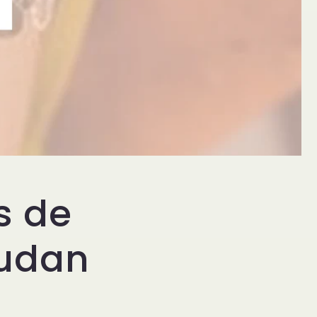
s de
yudan