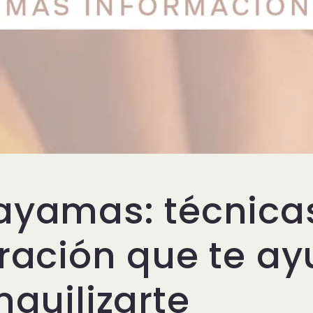
ayamas: técnica
iración que te a
nquilizarte