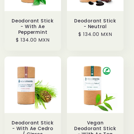
Deodorant Stick
Deodorant Stick
- With Ae
- Neutral
Peppermint
Regular
$ 134.00 MXN
Regular
$ 134.00 MXN
price
price
Deodorant Stick
Vegan
- With Ae Cedro
Deodorant Stick