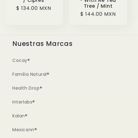
/ Cipres
- With Ae Tea
Tree / Mint
Regular
$ 134.00 MXN
Regular
$ 144.00 MXN
price
price
Nuestras Marcas
Cocay®
Familia Natural®
Health Drop®
Interlabs®
Kalan®
Mexicann®