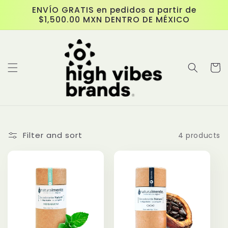
Skip to
ENVÍO GRATIS en pedidos a partir de
content
$1,500.00 MXN DENTRO DE MÉXICO
Cart
Filter and sort
4 products