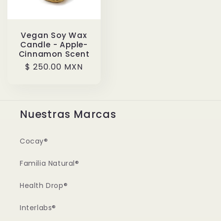
Vegan Soy Wax
Candle - Apple-
Cinnamon Scent
Regular
$ 250.00 MXN
price
Nuestras Marcas
Cocay®
Familia Natural®
Health Drop®
Interlabs®