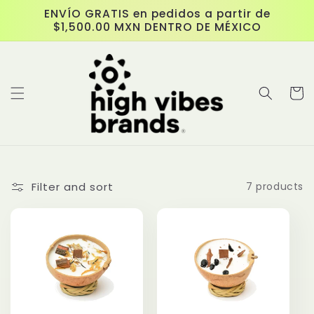
Skip to
ENVÍO GRATIS en pedidos a partir de
content
$1,500.00 MXN DENTRO DE MÉXICO
Cart
Filter and sort
7 products