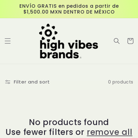
Skip to
ENVÍO GRATIS en pedidos a partir de
content
$1,500.00 MXN DENTRO DE MÉXICO
Cart
Filter and sort
0 products
No products found
Use fewer filters or
remove all