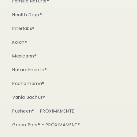
Familia Natural®
Health Drop®
Interlabs®
Kalan®
Mexicann®
Naturalmente®
Pachamama®
Vania Bachur®
Pusheen® - PRÓXIMAMENTE
Green Pets® - PRÓXIMAMENTE