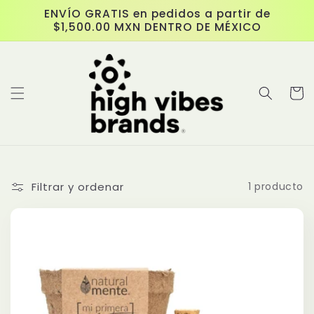
Ir
ENVÍO GRATIS en pedidos a partir de
directamente
$1,500.00 MXN DENTRO DE MÉXICO
al contenido
Carrit
Filtrar y ordenar
1 producto