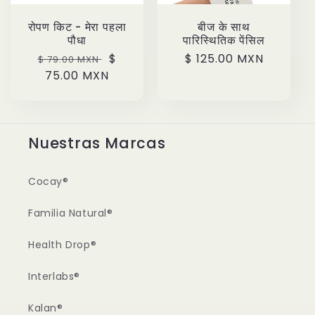
रोपण किट - मेरा पहला
बीज के साथ
पौधा
पारिस्थितिक पेंसिल
Precio
Precio
$
Precio
$ 125.00 MXN
$ 79.00 MXN
habitual
75.00 MXN
de
habitual
oferta
Nuestras Marcas
Cocay®
Familia Natural®
Health Drop®
Interlabs®
Kalan®