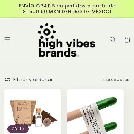
Ir
ENVÍO GRATIS en pedidos a partir de
directamente
$1,500.00 MXN DENTRO DE MÉXICO
al contenido
Carrit
Filtrar y ordenar
2 productos
Oferta