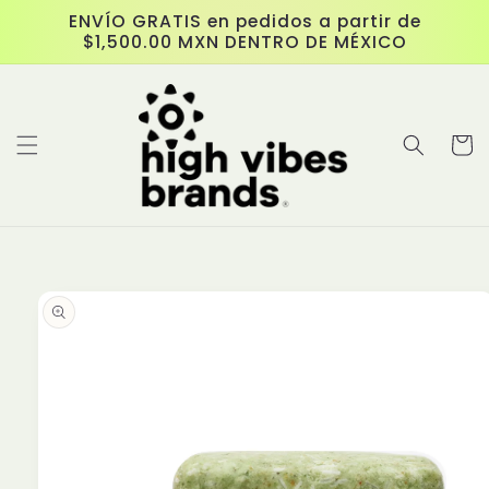
Ir
ENVÍO GRATIS en pedidos a partir de
directamente
$1,500.00 MXN DENTRO DE MÉXICO
al contenido
Carrit
Ir
directamente
a la
información
del producto