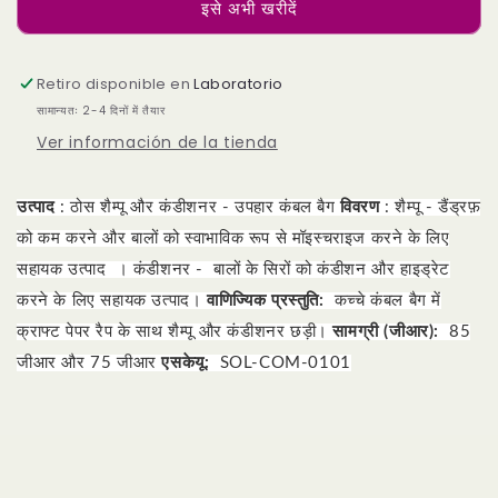
इसे अभी खरीदें
कंडीशनर
कंडीशनर
-
-
गिफ्ट
गिफ्ट
Retiro disponible en
ब्लैंकेट
ब्लैंकेट
Laboratorio
बैग
बैग
सामान्यतः 2-4 दिनों में तैयार
Ver información de la tienda
उत्पाद
: ठोस शैम्पू और कंडीशनर - उपहार कंबल बैग
विवरण
: शैम्पू - डैंड्रफ़
को कम करने और
बालों को स्वाभाविक रूप से मॉइस्चराइज
करने के लिए
सहायक उत्पाद
।
कंडीशनर -
बालों के सिरों को कंडीशन और हाइड्रेट
करने के लिए सहायक उत्पाद।
वाणिज्यिक प्रस्तुति:
कच्चे कंबल बैग में
क्राफ्ट पेपर रैप के साथ शैम्पू और कंडीशनर छड़ी।
सामग्री (जीआर):
85
जीआर और 75 जीआर
एसकेयू:
SOL-COM-0101