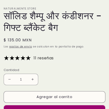
modal
NATURALMENTE.STORE
सॉलिड शैम्पू और कंडीशनर -
गिफ्ट ब्लैंकेट बैग
Precio
$ 135.00 MXN
habitual
Los
gastos de envío
se calculan en la pantalla de pago.
11 reseñas
Cantidad
Reducir
Aumentar
cantidad
cantidad
para
para
Agregar al carrito
सॉलिड
सॉलिड
शैम्पू
शैम्पू
और
और