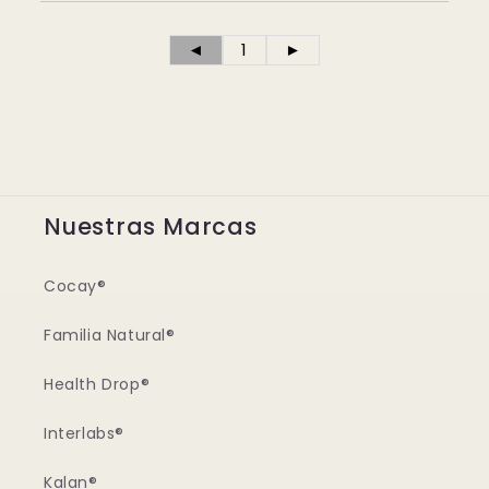
◄
1
►
Nuestras Marcas
Cocay®
Familia Natural®
Health Drop®
Interlabs®
Kalan®