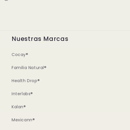
Nuestras Marcas
Cocay®
Familia Natural®
Health Drop®
Interlabs®
Kalan®
Mexicann®