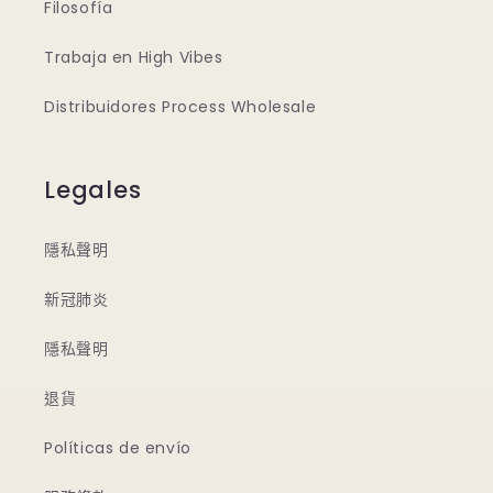
Filosofía
Trabaja en High Vibes
Distribuidores Process Wholesale
Legales
隱私聲明
新冠肺炎
隱私聲明
退貨
Políticas de envío