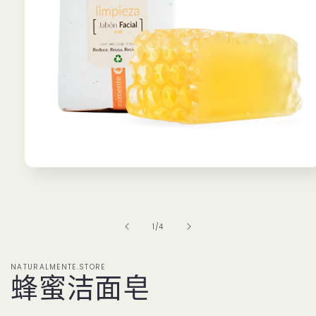
在
強
制
回
/
1
/
4
應
中
開
NATURALMENTE.STORE
啟
蜂蜜洁面皂
多
媒
體