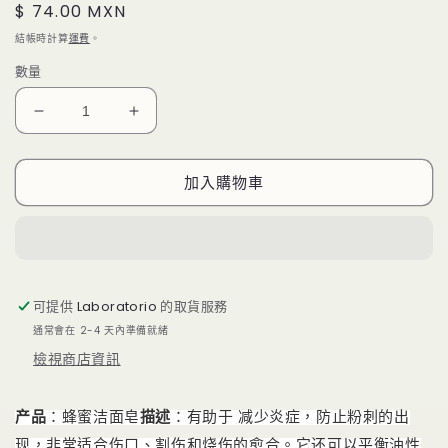
定
$ 74.00 MXN
檔
案
價
結帳時計算
運費
。
1
數量
蜂
蜂
蜜
蜜
洁
洁
加入購物車
面
面
皂
皂
數
數
量
量
減
增
可提供
Laboratorio
的取貨服務
少
加
通常會在 2-4 天內準備就緒
檢視商店資訊
产品
：蜂蜜洁面皂
描述
：有助于
减少炎症，防止粉刺的出
现，非常适合伤口、割伤和烧伤的愈合
。
它还可以平衡油性