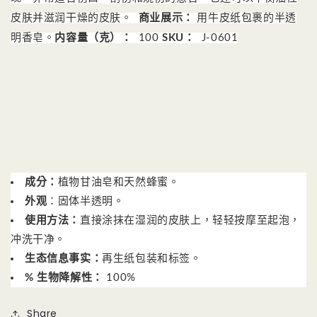
皮肤并滋润干燥的皮肤。
商业展示：
用牛皮纸包裹的半透
明香皂。
内容量（克）：
100
SKU：
J-0601
成分：
植物甘油皂和天然蜂蜜。
外观
：固体半透明。
使用方法：
直接涂抹在湿润的皮肤上，轻轻按摩至起泡，
冲洗干净。
生态信息事实：
再生纸包装和标签。
% 生物降解性：
100%
Share