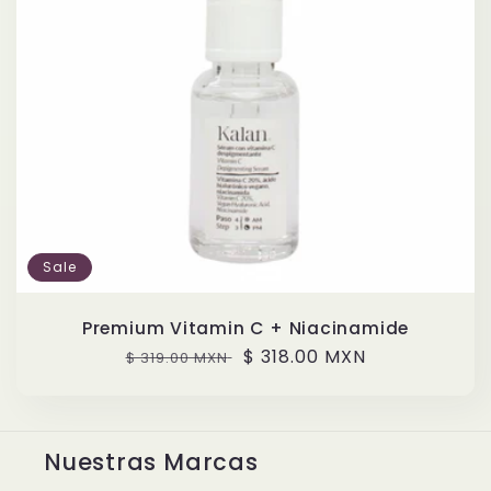
Sale
Premium Vitamin C + Niacinamide
Regular
Sale
$ 318.00 MXN
$ 319.00 MXN
price
price
Nuestras Marcas