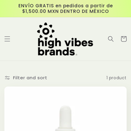
Skip to
ENVÍO GRATIS en pedidos a partir de
content
$1,500.00 MXN DENTRO DE MÉXICO
Cart
Filter and sort
1 product