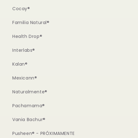
Cocay®
Familia Natural®
Health Drop®
Interlabs®
Kalan®
Mexicann®
Naturalmente®
Pachamama®
Vania Bachur®
Pusheen® - PRÓXIMAMENTE