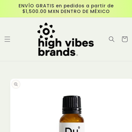
Skip to
ENVÍO GRATIS en pedidos a partir de
content
$1,500.00 MXN DENTRO DE MÉXICO
Cart
Skip to
product
information