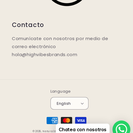
Contacto
Comunícate con nosotros por medio de
correo electrónico
hola@highvibesbrands.com
Language
English
Payment
methods
Chatea con nosotros
© 2026,
Naturalmente.store
Powered by Shopify