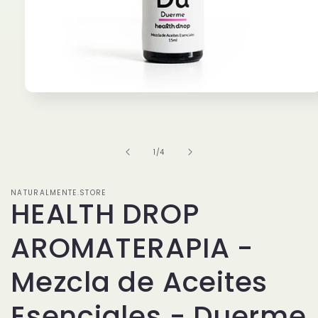
Open
media
1
in
modal
of
1
/
4
NATURALMENTE.STORE
HEALTH DROP
AROMATERAPIA -
Mezcla de Aceites
Esenciales - Duerme