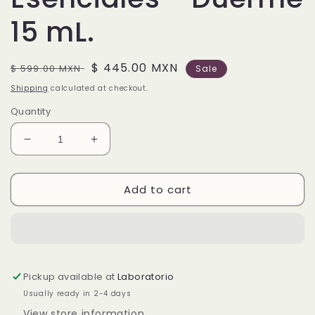
15 mL.
Regular
Sale
$ 445.00 MXN
$ 599.00 MXN
Sale
price
price
Shipping
calculated at checkout.
Quantity
Decrease
Increase
quantity
quantity
for
for
Add to cart
HEALTH
HEALTH
DROP
DROP
AROMATERAPIA
AROMATERAPIA
-
-
Mezcla
Mezcla
de
de
Pickup available at
Laboratorio
Aceites
Aceites
Esenciales
Esenciales
Usually ready in 2-4 days
-
-
View store information